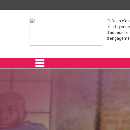
L'Ufolep c'e
et citoyenne
d'accessibili
d'engageme
ACCUEIL
PRATIQUE DU KARTING
INSTANCES
ACTUALITÉS
A TÉLÉCHARGER