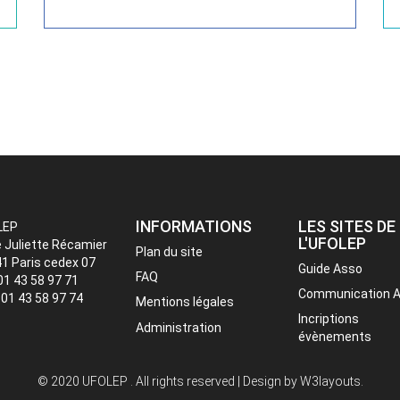
INFORMATIONS
LES SITES DE
LEP
L'UFOLEP
e Juliette Récamier
Plan du site
1 Paris cedex 07
Guide Asso
FAQ
 01 43 58 97 71
Communication 
: 01 43 58 97 74
Mentions légales
Incriptions
Administration
évènements
© 2020 UFOLEP . All rights reserved | Design by
W3layouts.