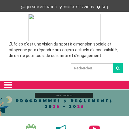
QUI SOMMES NOUS
CONTACTEZ-NOUS
FAQ
L'Ufolep c'est une vision du sport à dimension sociale et
citoyenne pour répondre aux enjeux actuels d'accessibilité,
de santé pour tous, de solidarité et d'engagement.
Saison 2025-2026
Devenez Organisateur d'une manifestation nationale !
Bienvenue sur le site de la CNS GRS !
Comment dynamiser sa vie asso?
Bienvenue sur le site de la CNS GRS